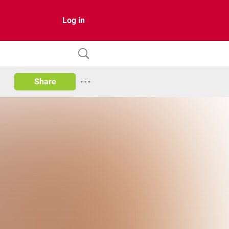
Log in
Share