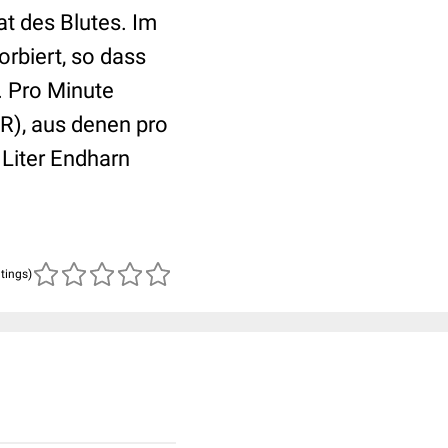
rat des Blutes. Im
rbiert, so dass
. Pro Minute
GFR), aus denen pro
 Liter Endharn
atings)