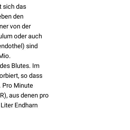
t sich das
eben den
iner von der
ulum oder auch
ndothel) sind
Mio.
 des Blutes. Im
rbiert, so dass
. Pro Minute
GFR), aus denen pro
 Liter Endharn