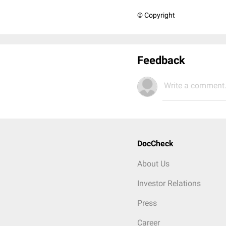
© Copyright
Feedback
Write a comment.
DocCheck
About Us
Investor Relations
Press
Career