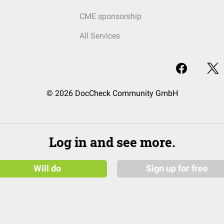
CME sponsorship
All Services
© 2026 DocCheck Community GmbH
Log in and see more.
Will do
Sign up for free