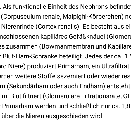
 Als funktionelle Einheit des Nephrons befinde
 (Corpusculum renale, Malpighi-Körperchen) n
r Nierenrinde (Cortex renalis). Es besteht aus e
chlossenen kapilläres Gefäßknäuel (Glomer
des zusammen (Bowmanmembran und Kapillare
Blut-Harn-Schranke beteiligt. Jedes der ca. 1 
ro Niere) produziert Primärharn, ein Ultrafiltrat
den weitere Stoffe sezerniert oder wieder reso
arn (Sekundärharn oder auch Endharn) entsteht
ml Blut filtriert (Glomeruläre Filtrationsrate, 
 Primärharn werden und schließlich nur ca. 1,8
n über die Nieren ausgeschieden wird.