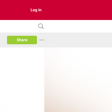
Log in
Share