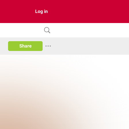
Log in
Share