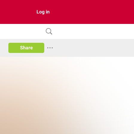
Log in
Share