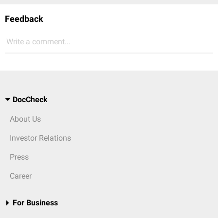
Feedback
Write a comment...
DocCheck
About Us
Investor Relations
Press
Career
For Business