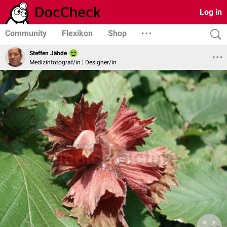
Log in
Community
Flexikon
Shop
Steffen Jähde
Medizinfotograf/in | Designer/in