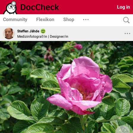
Log in
Community
Flexikon
Shop
Steffen Jähde
Medizinfotograf/in | Designer/in