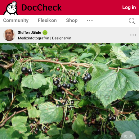
Log in
Community
Flexikon
Shop
Steffen Jähde
Medizinfotograf/in | Designer/in