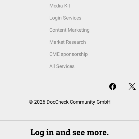
Media Kit
Login Services
Content Marketing
Market Research
CME sponsorship
All Services
© 2026 DocCheck Community GmbH
Log in and see more.