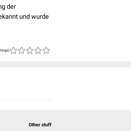
ng der
bekannt und wurde
atings)
Other stuff