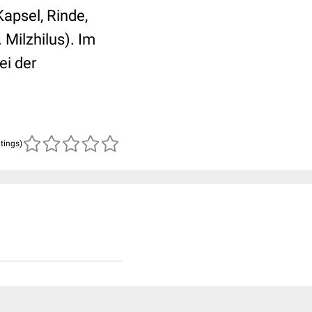
Kapsel, Rinde,
 Milzhilus). Im
ei der
atings)