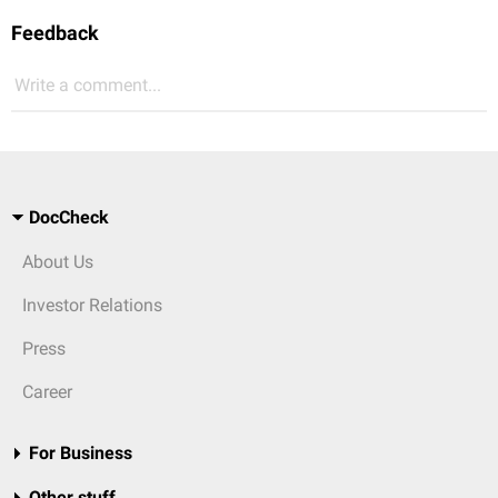
Feedback
Write a comment...
DocCheck
About Us
Investor Relations
Press
Career
For Business
Other stuff