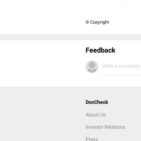
© Copyright
Feedback
Write a comment.
DocCheck
About Us
Investor Relations
Press