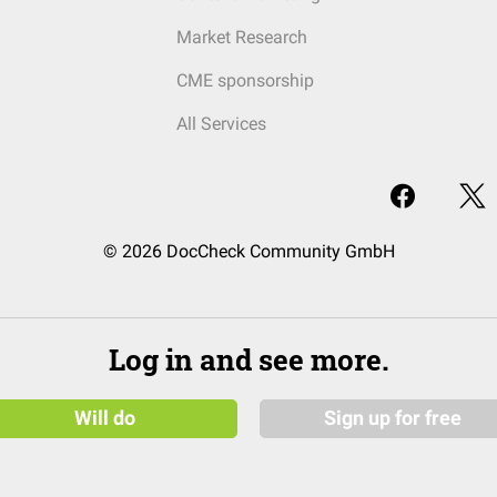
Market Research
CME sponsorship
All Services
© 2026 DocCheck Community GmbH
Log in and see more.
Will do
Sign up for free