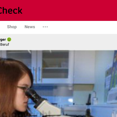
Shop
News
rger
 Beruf