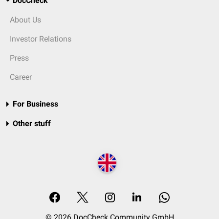
DocCheck
About Us
Investor Relations
Press
Career
For Business
Other stuff
© 2026 DocCheck Community GmbH