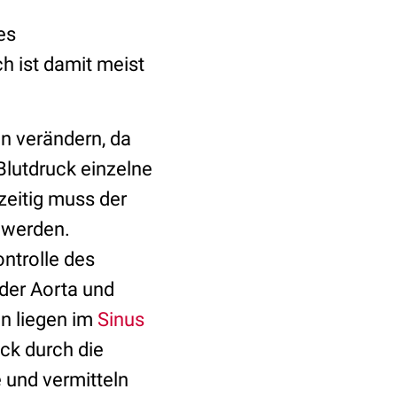
es
h ist damit meist
en verändern, da
Blutdruck einzelne
eitig muss der
 werden.
ntrolle des
 der Aorta und
en liegen im
Sinus
uck durch die
und vermitteln