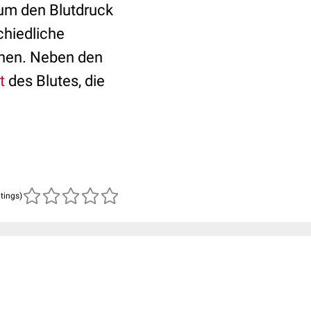
 um den Blutdruck
chiedliche
önnen. Neben den
t
des Blutes, die
atings)