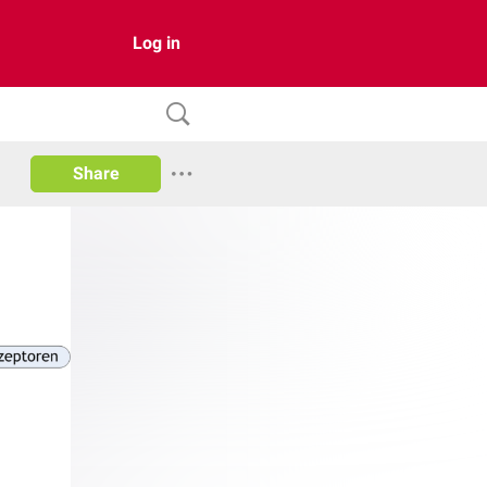
Log in
Share