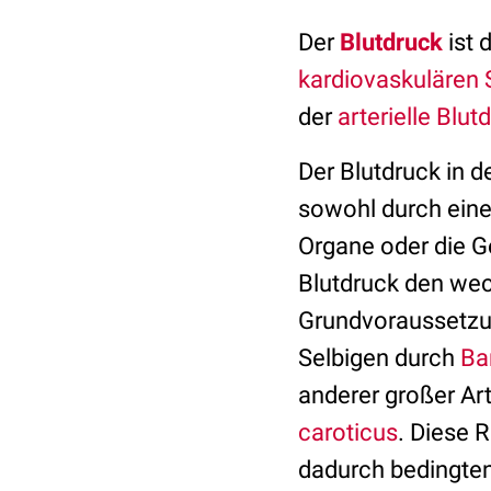
Der
Blutdruck
ist 
kardiovaskulären
der
arterielle Blut
Der Blutdruck in d
sowohl durch eine
Organe oder die 
Blutdruck den we
Grundvoraussetzung
Selbigen durch
Ba
anderer großer Art
caroticus
. Diese 
dadurch bedingte