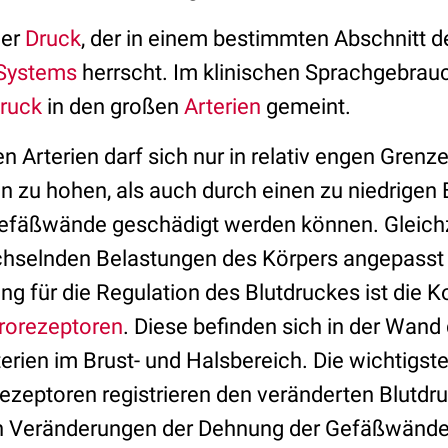
der
Druck
, der in einem bestimmten Abschnitt d
 Systems
herrscht. Im klinischen Sprachgebrauc
druck
in den großen
Arterien
gemeint.
en Arterien darf sich nur in relativ engen Grenz
n zu hohen, als auch durch einen zu niedrigen 
Gefäßwände geschädigt werden können. Gleichz
chselnden Belastungen des Körpers angepasst
 für die Regulation des Blutdruckes ist die Ko
rorezeptoren
. Diese befinden sich in der Wand
erien im Brust- und Halsbereich. Die wichtigst
Rezeptoren registrieren den veränderten Blutdr
n Veränderungen der Dehnung der Gefäßwände 