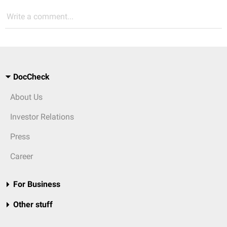
Write a comment...
DocCheck
About Us
Investor Relations
Press
Career
For Business
Other stuff