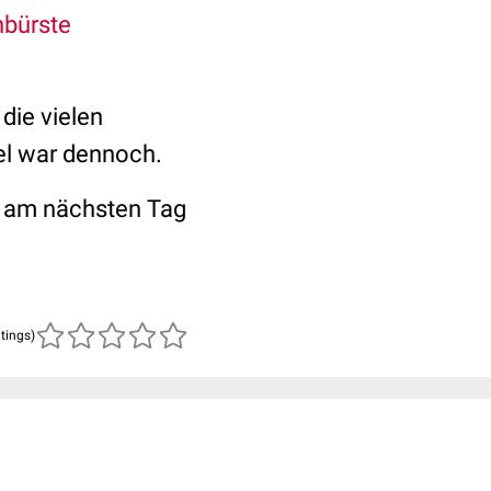
enbürste
 die vielen
el war dennoch.
n am nächsten Tag
atings)