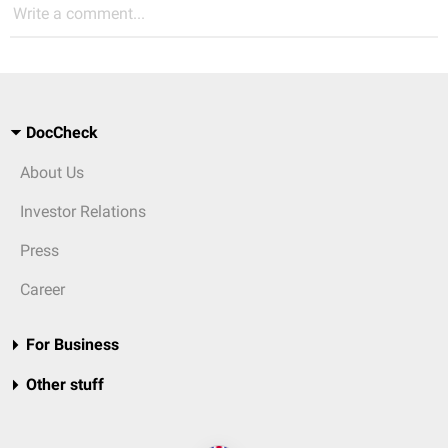
Write a comment...
DocCheck
About Us
Investor Relations
Press
Career
For Business
Other stuff