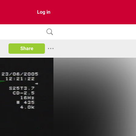
Log in
Share