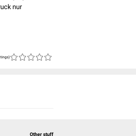
ruck nur
atings)
Other stuff