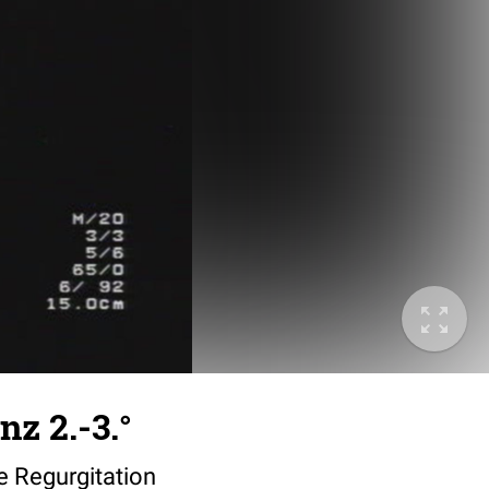
z 2.-3.°
e Regurgitation