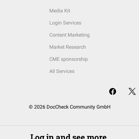
Media Kit
Login Services
Content Marketing
Market Research
CME sponsorship
All Services
© 2026 DocCheck Community GmbH
Log in and see more.