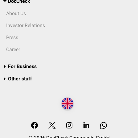
DocCheck
About Us
Investor Relations
Press
Career
For Business
Other stuff
© 2026 DocCheck Community GmbH