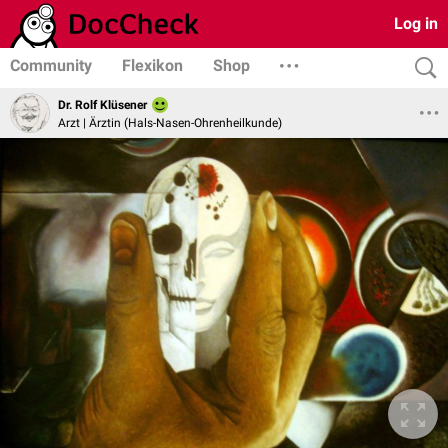
Log in
Community
Flexikon
Shop
Dr. Rolf Klüsener
Arzt | Ärztin (Hals-Nasen-Ohrenheilkunde)