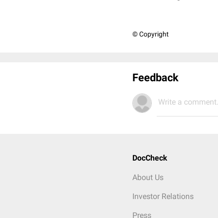
© Copyright
Feedback
Write a comment.
DocCheck
About Us
Investor Relations
Press