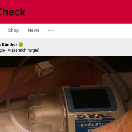
Shop
News
z Günther
gie - Viszeralchirurgie)