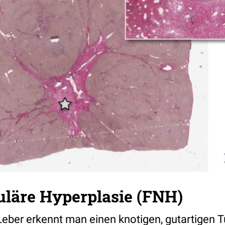
uläre Hyperplasie (FNH)
 Leber erkennt man einen knotigen, gutartigen 