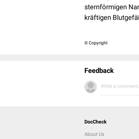
sternförmigen Nar
kräftigen Blutgef
© Copyright
Feedback
Write a comment.
DocCheck
About Us