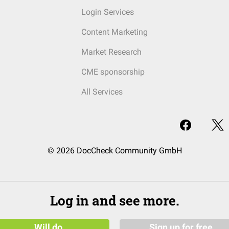
Login Services
Content Marketing
Market Research
CME sponsorship
All Services
© 2026 DocCheck Community GmbH
Log in and see more.
Will do
Sign up for free