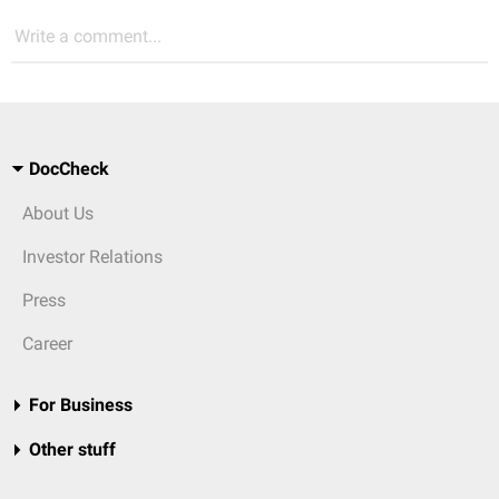
Write a comment...
DocCheck
About Us
Investor Relations
Press
Career
For Business
Other stuff