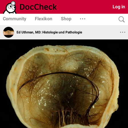
Log in
Community
Flexikon
Shop
Ed Uthman, MD: Histologie und Pathologie