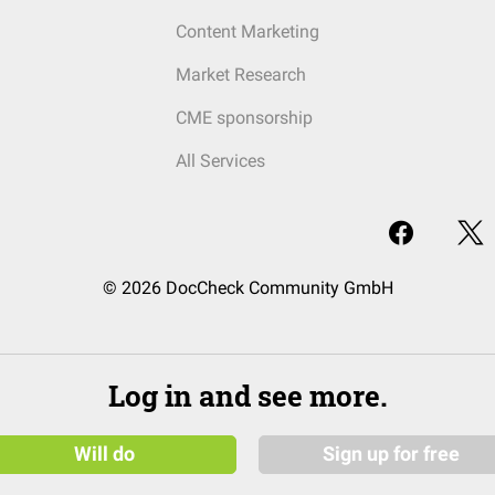
Content Marketing
Market Research
CME sponsorship
All Services
© 2026 DocCheck Community GmbH
Log in and see more.
Will do
Sign up for free