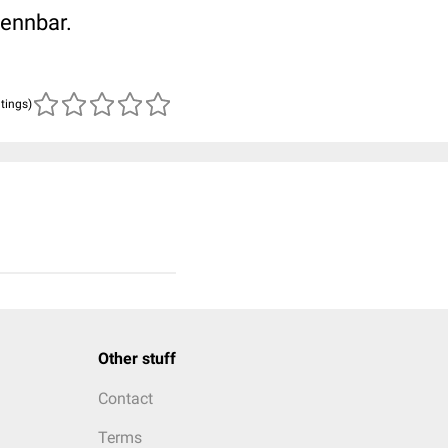
kennbar.
atings)
Other stuff
Contact
Terms