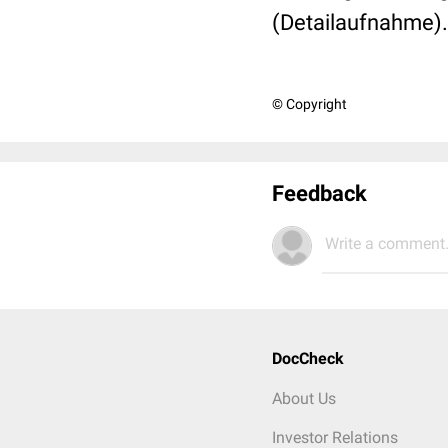
(Detailaufnahme). 
© Copyright
Feedback
Write a comment.
DocCheck
About Us
Investor Relations