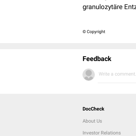
granulozytäre Ent
© Copyright
Feedback
Write a comment.
DocCheck
About Us
Investor Relations