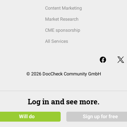
Content Marketing
Market Research
CME sponsorship
All Services
© 2026 DocCheck Community GmbH
Log in and see more.
Will do
Sign up for free