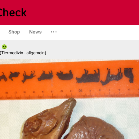
Shop
News
e
n (Tiermedizin - allgemein)