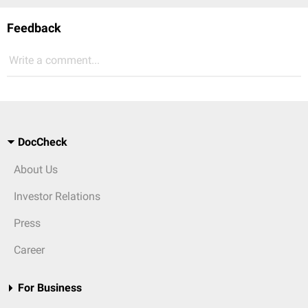
Feedback
Write a comment...
DocCheck
About Us
Investor Relations
Press
Career
For Business