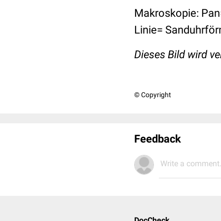
Makroskopie: Pa
Linie= Sanduhrför
Dieses Bild wird v
© Copyright
Feedback
Write a comment.
DocCheck