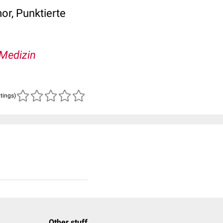
or, Punktierte
Medizin
atings)
Other stuff