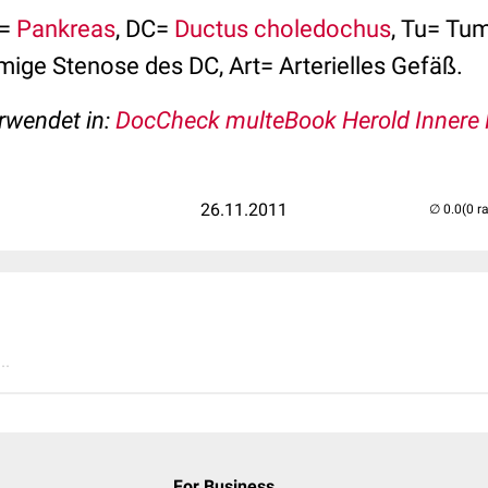
n=
Pankreas
, DC=
Ductus choledochus
, Tu= Tum
mige Stenose des DC, Art= Arterielles Gefäß.
erwendet in:
DocCheck multeBook Herold Innere 
26.11.2011
(0 r
..
For Business