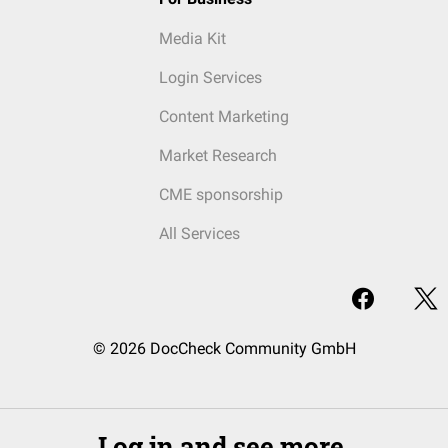
Media Kit
Login Services
Content Marketing
Market Research
CME sponsorship
All Services
© 2026 DocCheck Community GmbH
Log in and see more.