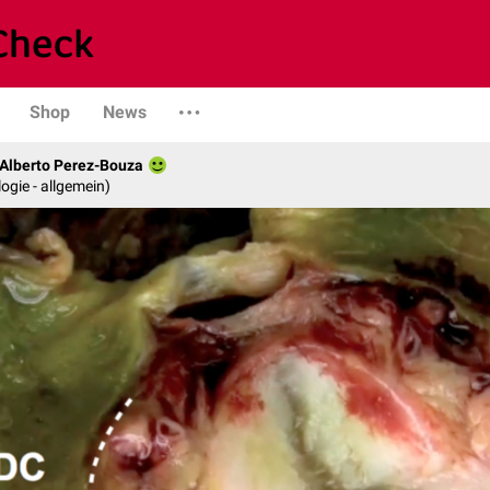
Shop
News
. Alberto Perez-Bouza
logie - allgemein)