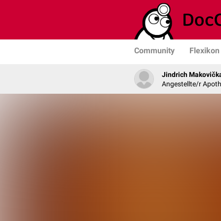
Community
Flexikon
Jindrich Makovičk
Angestellte/r Apoth