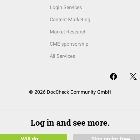
Login Services
Content Marketing
Market Research
CME sponsorship
All Services
© 2026 DocCheck Community GmbH
Log in and see more.
Will do
Sign up for free