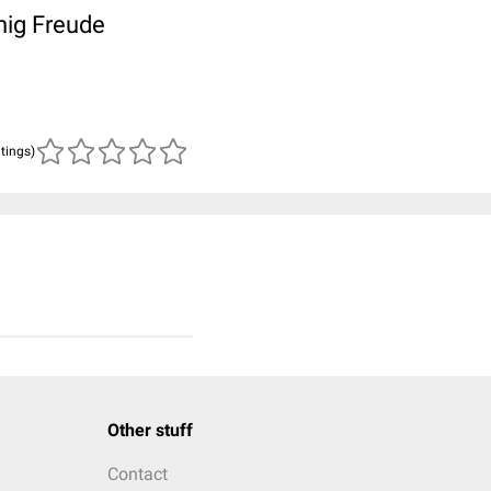
nig Freude
atings)
Other stuff
Contact