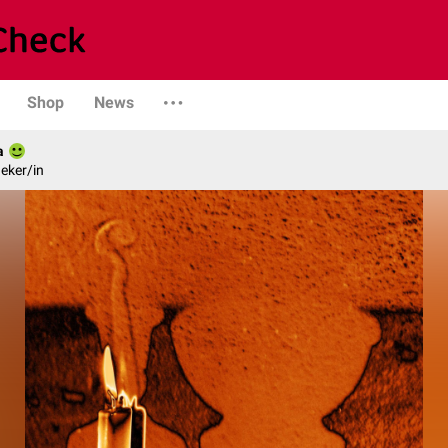
Shop
News
a
eker/in