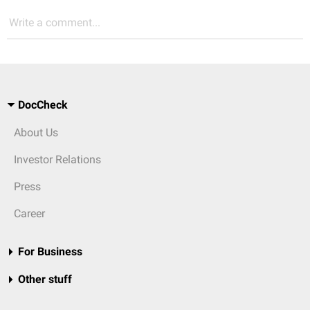
Write a comment...
DocCheck
About Us
Investor Relations
Press
Career
For Business
Other stuff