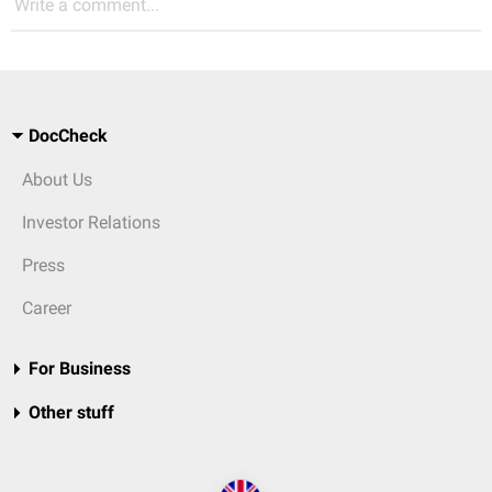
Write a comment...
DocCheck
About Us
Investor Relations
Press
Career
For Business
Other stuff