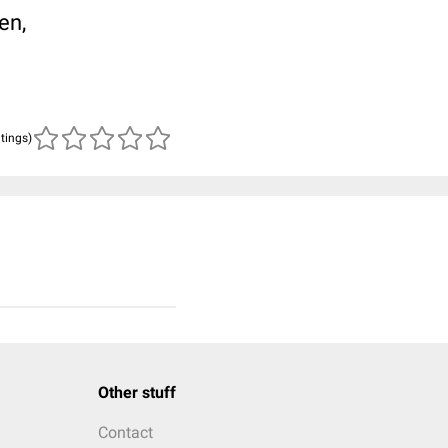
en,
atings)
Other stuff
Contact