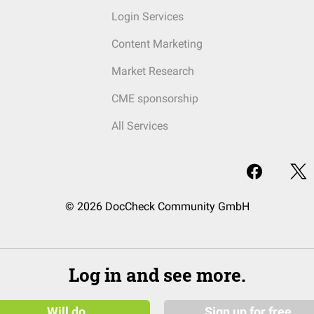
Login Services
Content Marketing
Market Research
CME sponsorship
All Services
© 2026 DocCheck Community GmbH
Log in and see more.
Will do
Sign up for free