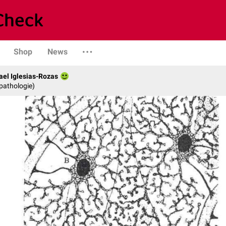
Shop
News
fael Iglesias-Rozas
opathologie)