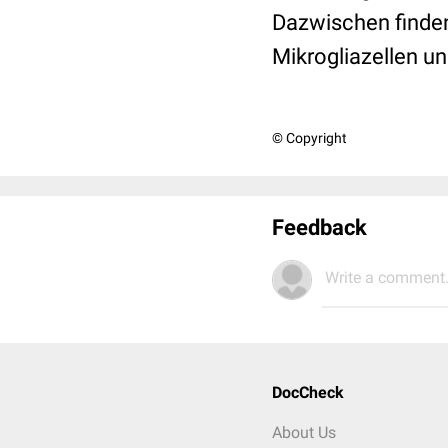
Dazwischen finden 
Mikrogliazellen u
© Copyright
Feedback
Write a comment.
DocCheck
About Us