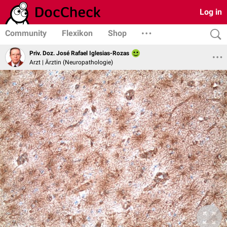
Log in
Community
Flexikon
Shop
Priv. Doz. José Rafael Iglesias-Rozas
Arzt | Ärztin (Neuropathologie)