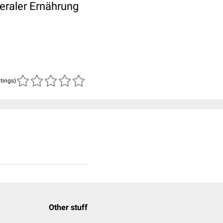
teraler Ernährung
atings)
Other stuff