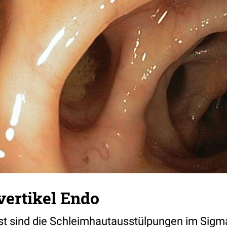
vertikel Endo
st sind die Schleimhautausstülpungen im Sigma 