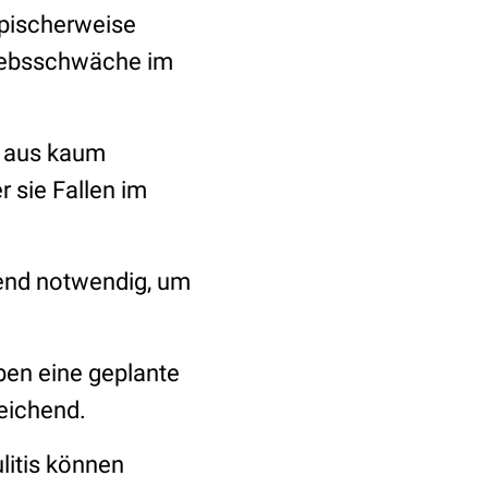
typischerweise
websschwäche im
h aus kaum
 sie Fallen im
gend notwendig, um
ben eine geplante
eichend.
litis können