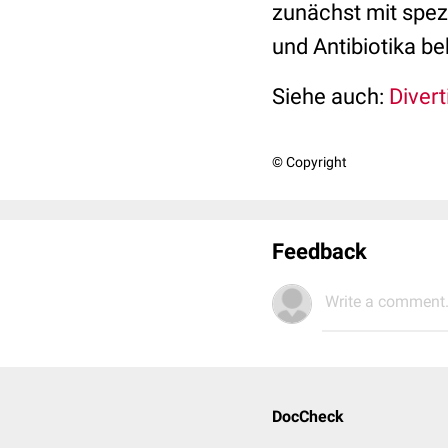
zunächst mit spezi
und Antibiotika b
Siehe auch:
Diverti
© Copyright
Feedback
Write a comment.
DocCheck