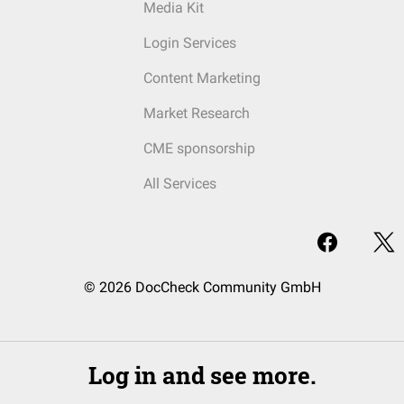
Media Kit
Login Services
Content Marketing
Market Research
CME sponsorship
All Services
© 2026 DocCheck Community GmbH
Log in and see more.