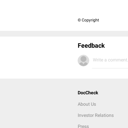
© Copyright
Feedback
Write a comment.
DocCheck
About Us
Investor Relations
Press