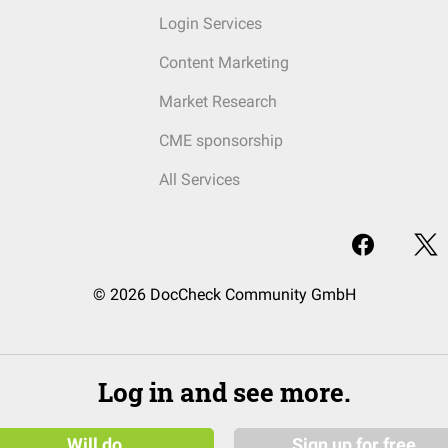
Login Services
Content Marketing
Market Research
CME sponsorship
All Services
© 2026 DocCheck Community GmbH
Log in and see more.
Will do
Sign up for free