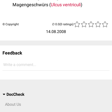
Magengeschwürs (
Ulcus ventriculi
)
© Copyright
(0 ratings)
14.08.2008
Feedback
Write a comment...
DocCheck
About Us