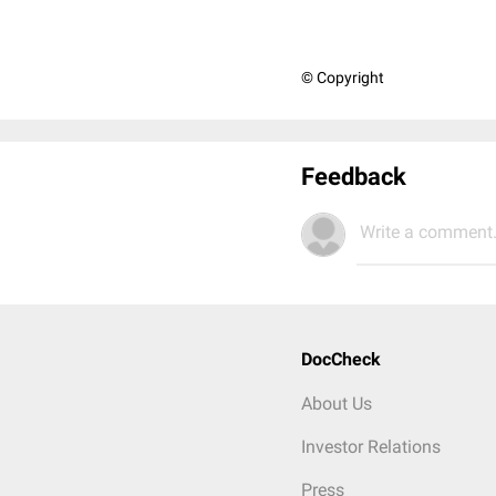
© Copyright
Feedback
Write a comment.
DocCheck
About Us
Investor Relations
Press