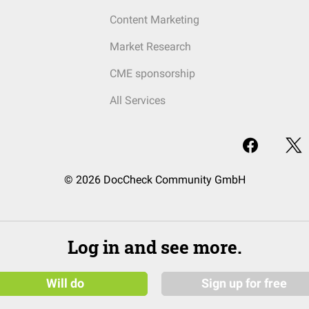
Content Marketing
Market Research
CME sponsorship
All Services
© 2026 DocCheck Community GmbH
Log in and see more.
Will do
Sign up for free