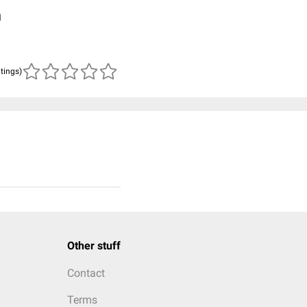
n
atings)
Other stuff
Contact
Terms