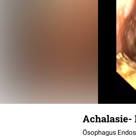
Achalasie- 
Ösophagus Endosk