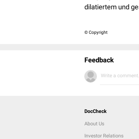
dilatiertem und g
© Copyright
Feedback
Write a comment.
DocCheck
About Us
Investor Relations