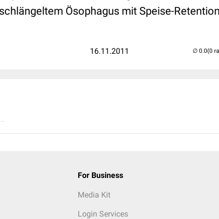
eschlängeltem Ösophagus mit Speise-Retentio
16.11.2011
(0 r
..
For Business
Media Kit
Login Services