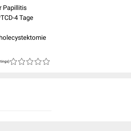
Papillitis
 PTCD-4 Tage
Cholecystektomie
atings)