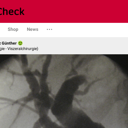
Shop
News
z Günther
gie - Viszeralchirurgie)