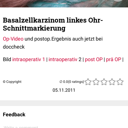
Basalzellkarzinom linkes Ohr-
Schnittmarkierung
Op-Video
und postop.Ergebnis auch jetzt bei
doccheck
Bild
intraoperativ 1
|
intraoperativ
2 |
post OP
|
prä OP
|
© Copyright
(0 ratings)
05.11.2011
Feedback
Write a comment...