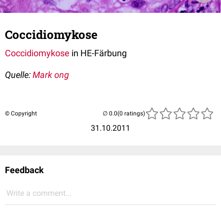
Coccidiomykose
Coccidiomykose
in HE-Färbung
Quelle:
Mark ong
© Copyright
(0 ratings)
31.10.2011
Feedback
Write a comment...