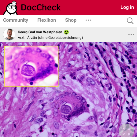
Log in
Community
Flexikon
Shop
Georg Graf von Westphalen
Arzt | Ärztin (ohne Gebietsbezeichnung)