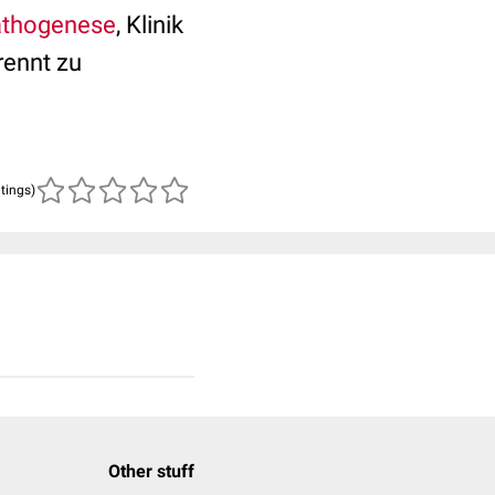
thogenese
, Klinik
rennt zu
atings)
Other stuff