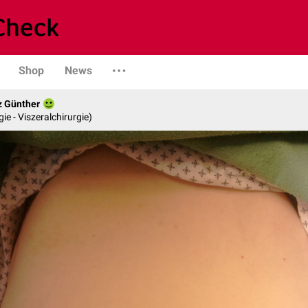
Shop
News
z Günther
gie - Viszeralchirurgie)