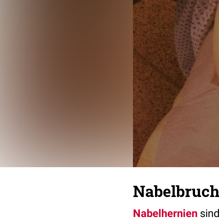
Nabelbruc
Nabelhernien
sin