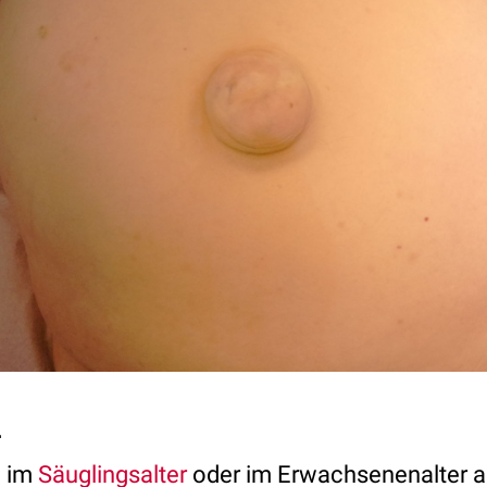
h
d im
Säuglingsalter
oder im Erwachsenenalter a