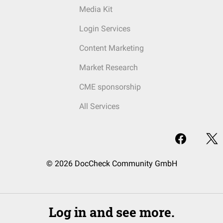
Media Kit
Login Services
Content Marketing
Market Research
CME sponsorship
All Services
© 2026 DocCheck Community GmbH
Log in and see more.