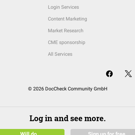
Login Services
Content Marketing
Market Research
CME sponsorship
All Services
© 2026 DocCheck Community GmbH
Log in and see more.
Will do
Sign up for free