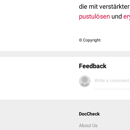
die mit verstärkte
pustulösen
und
e
© Copyright
Feedback
Write a comment.
DocCheck
About Us