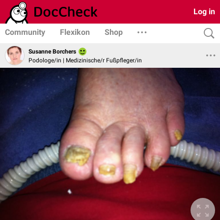
Log in
Community
Flexikon
Shop
Susanne Borchers
Podologe/in | Medizinische/r Fußpfleger/in