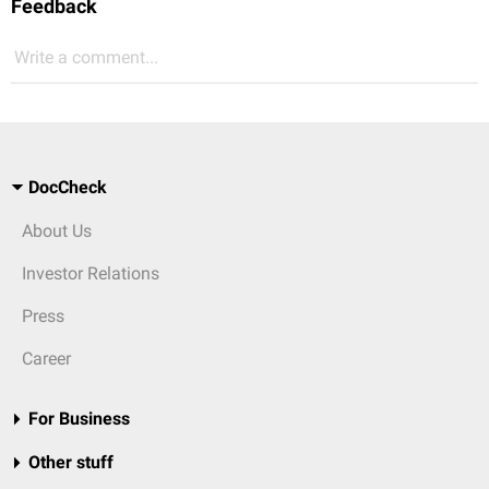
Feedback
Write a comment...
DocCheck
About Us
Investor Relations
Press
Career
For Business
Other stuff