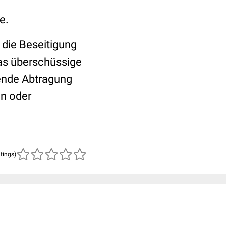
e.
 die Beseitigung
as überschüssige
ende Abtragung
en oder
atings)