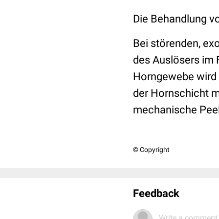
Die Behandlung v
Bei störenden, ex
des Auslösers im 
Horngewebe wird 
der Hornschicht m
mechanische Peeli
© Copyright
Feedback
Write a comment.