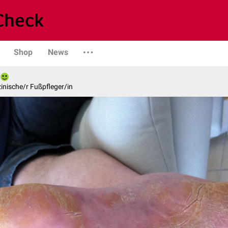
Shop
News
inische/r Fußpfleger/in