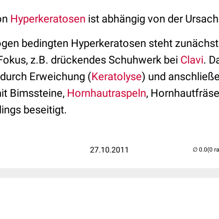
on
Hyperkeratosen
ist abhängig von der Ursach
ogen bedingten Hyperkeratosen steht zunächst
Fokus, z.B. drückendes Schuhwerk bei
Clavi
. D
durch Erweichung (
Keratolyse
) und anschließ
it Bimssteine,
Hornhautraspeln
, Hornhautfräs
ngs beseitigt.
27.10.2011
(0 r
..