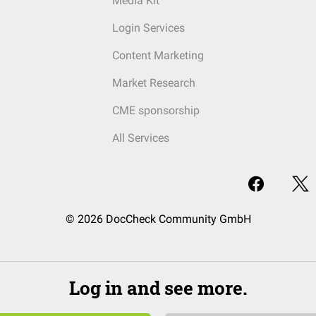
Media Kit
Login Services
Content Marketing
Market Research
CME sponsorship
All Services
© 2026 DocCheck Community GmbH
Log in and see more.