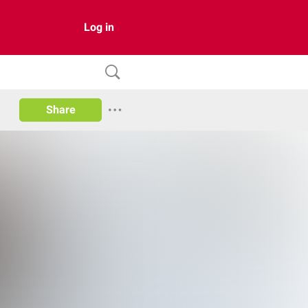
Log in
Share