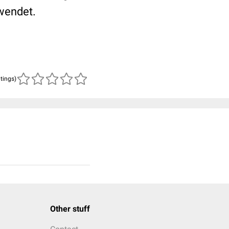
wendet.
atings)
Other stuff