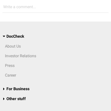
Write a comment...
DocCheck
About Us
Investor Relations
Press
Career
For Business
Other stuff