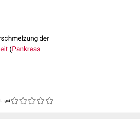
Verschmelzung der
eit
(
Pankreas
atings)